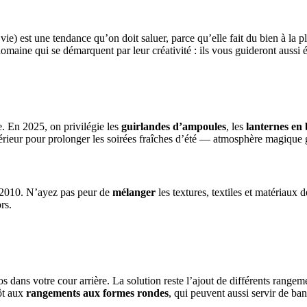
é vie) est une tendance qu’on doit saluer, parce qu’elle fait du bien à l
omaine qui se démarquent par leur créativité : ils vous guideront aussi é
e. En 2025, on privilégie les
guirlandes d’ampoules
, les
lanternes e
érieur pour prolonger les soirées fraîches d’été — atmosphère magique 
 2010. N’ayez pas peur de
mélanger
les textures, textiles et matériaux
rs.
aos dans votre cour arrière. La solution reste l’ajout de différents rang
tôt aux
rangements aux formes rondes
, qui peuvent aussi servir de ban