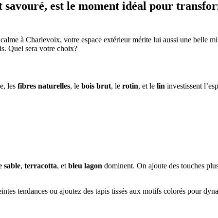
 savouré, est le moment idéal pour transform
alme à Charlevoix, votre espace extérieur mérite lui aussi une belle mis
is. Quel sera votre choix?
ée, les
fibres naturelles
, le
bois brut
, le
rotin
, et le
lin
investissent l’es
e sable
,
terracotta
, et
bleu lagon
dominent. On ajoute des touches pl
intes tendances ou ajoutez des tapis tissés aux motifs colorés pour dyna