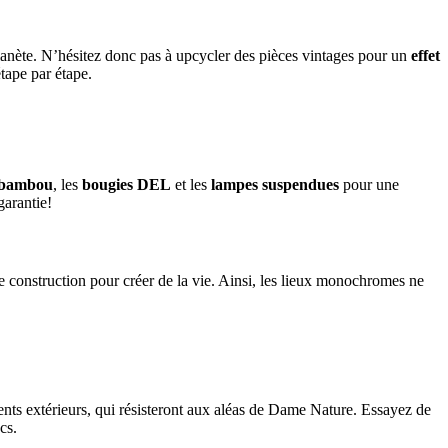
a planète. N’hésitez donc pas à upcycler des pièces vintages pour un
effet
tape par étape.
n bambou
, les
bougies DEL
et les
lampes suspendues
pour une
garantie!
 de construction pour créer de la vie. Ainsi, les lieux monochromes ne
ements extérieurs, qui résisteront aux aléas de Dame Nature. Essayez de
cs.